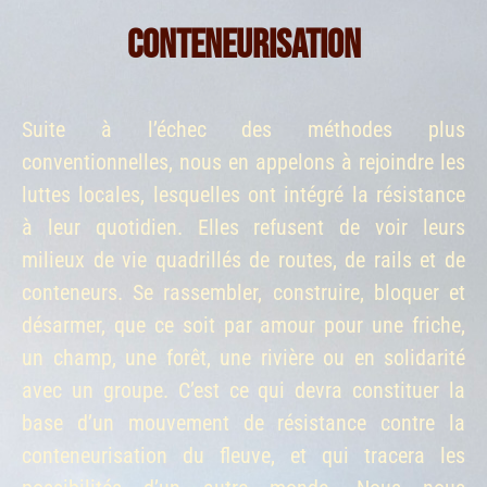
CONTENEURISATION
Suite à l’échec des méthodes plus
conventionnelles, nous en appelons à rejoindre les
luttes locales, lesquelles ont intégré la résistance
à leur quotidien. Elles refusent de voir leurs
milieux de vie quadrillés de routes, de rails et de
conteneurs. Se rassembler, construire, bloquer et
désarmer, que ce soit par amour pour une friche,
un champ, une forêt, une rivière ou en solidarité
avec un groupe. C’est ce qui devra constituer la
base d’un mouvement de résistance contre la
conteneurisation du fleuve, et qui tracera les